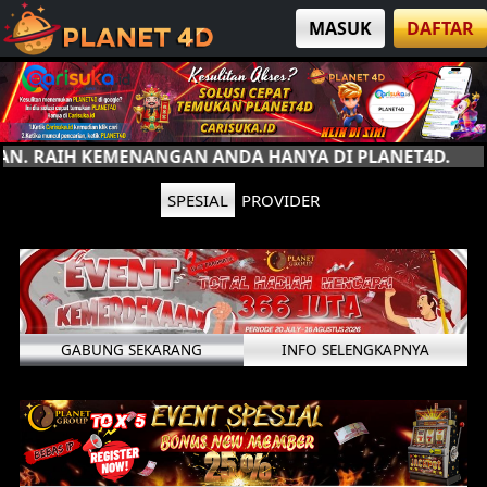
MASUK
DAFTAR
 RAIH KEMENANGAN ANDA HANYA DI PLANET4D.
SPESIAL
PROVIDER
GABUNG SEKARANG
INFO SELENGKAPNYA