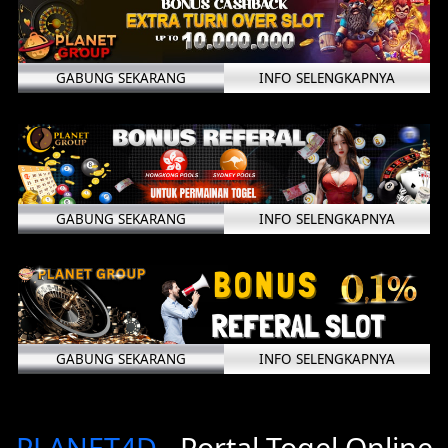
GABUNG SEKARANG
INFO SELENGKAPNYA
GABUNG SEKARANG
INFO SELENGKAPNYA
GABUNG SEKARANG
INFO SELENGKAPNYA
PLANET4D
- Portal Togel Online